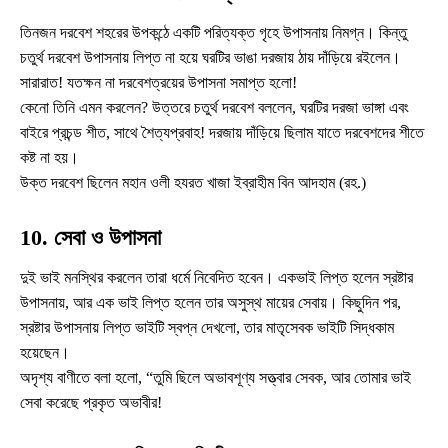
তিনজন দরবেশ শহরের উপকন্ঠে একটি পরিত্যক্ত গৃহে উপাসনায় নিমগ্ন। কিন্তু
চতুর্থ দরবেশ উপাসনায় লিপ্ত না হয়ে ঘরটির ভাঙা দরজায় ঠায় দাঁড়িয়ে রইলেন।
সারারাত! যতক্ষন না দরবেশত্রয়ের উপাসনা সমাপ্ত হলো!
কেনো তিনি এমন করলেন? উত্তরে চতুর্থ দরবেশ বললেন, ঘরটির দরজা ভাঙ্গা এবং
বাইরে প্রচন্ড শীত, সাথে শৈত্যপ্রবাহ! দরজায় দাঁড়িয়ে ছিলাম যাতে দরবেশদের শীতে
কষ্ট না হয়।
উক্ত দরবেশ ছিলেন মহান ওলী হযরত খাজা ইব্রাহীম বিন আদহাম (রহ.)
10. সেবা ও উপাসনা
দুই ভাই মনস্থির করলেন তারা ধর্মে নিবেদিত হবেন। একভাই লিপ্ত হলেন স্রষ্টার
উপাসনায়, আর এক ভাই লিপ্ত হলেন তার অসুস্থ মায়ের সেবায়। কিছুদিন পর,
স্রষ্টার উপাসনায় লিপ্ত ভাইটি স্বপ্ন দেখলো, তার মাতৃসেবক ভাইটি সিদ্ধকাম
হয়েছেন।
অদৃশ্য বাণীতে বলা হলো, “তুমি ছিলে অভাবশূণ্য সত্ত্বার সেবক, আর তোমার ভাই
সেবা করেছে প্রকৃত অভাবীর!