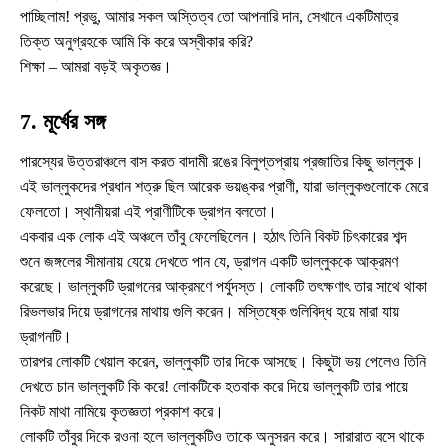
পাচ্ছিলাম! প্রভু, আমার সকল অস্তিত্ব তো আপনারি দান, সেখানে একটিমাত্র
তিক্ত অনুগ্রহকে আমি কি করে অস্বীকার করি?
শিক্ষা – আমরা বড়ই অকৃতজ্ঞ।
7. মূর্খের সঙ্গ
পারস্যের উত্তরাঞ্চলে বাস করত বাদামী রঙের বিলুপ্তপ্রায় প্রজাতির কিছু ভাল্লুক।
এই ভাল্লুকদের প্রধান শত্রু ছিল আরেক ভয়ঙ্কর প্রাণী, যারা ভাল্লুকগুলোকে মেরে
ফেলতো। স্থানীয়রা এই প্রাণীটিকে ড্রাগন বলতো।
একবার এক লোক এই অঞ্চলে তাঁবু ফেলেছিলেন। হঠাৎ তিনি বিকট চিৎকারের শব্দ
শুনে জঙ্গলের সীমানায় যেয়ে দেখতে পান যে, ড্রাগন একটি ভাল্লুককে আক্রমণ
করেছে। ভাল্লুকটি ড্রাগনের আক্রমণে পর্যুদস্ত। লোকটি তৎক্ষণাৎ তার সাথে থাকা
রিভলভার দিয়ে ড্রাগনের মাথায় গুলি করেন। মস্তিষ্কে গুলিবিদ্ধ হয়ে মারা যায়
ড্রাগনটি।
তারপর লোকটি খেয়াল করেন, ভাল্লুকটি তার দিকে আসছে। কিছুটা ভয় পেলেও তিনি
দেখতে চান ভাল্লুকটি কি করে! লোকটিকে হতবাক করে দিয়ে ভাল্লুকটি তার পায়ে
নিকট মাথা নামিয়ে কৃতজ্ঞতা প্রকাশ করে।
লোকটি তাঁবুর দিকে রওনা হলে ভাল্লুকটিও তাকে অনুসরন করে। সারারাত বসে থাকে