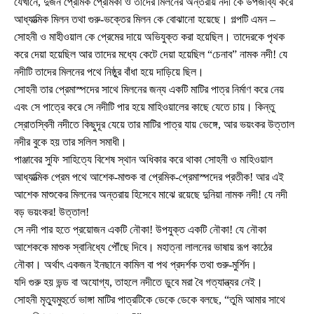
যেখানে, দুজন প্রেমিক প্রেমিকা ও তাদের মিলনের অন্তরায় নদী কে উপজীব্য করে
আধ্যাত্মিক মিলন তথা গুরু-ভক্তের মিলন কে বোঝানো হয়েছে। গল্পটি এমন –
সোহনী ও মাহীওয়াল কে প্রেমের দায়ে অভিযুক্ত করা হয়েছিল। তাদেরকে পৃথক
করে দেয়া হয়েছিল আর তাদের মধ্যে কেটে দেয়া হয়েছিল “চেনাব” নামক নদী! যে
নদীটি তাদের মিলনের পথে নিষ্ঠুর বাঁধা হয়ে দাড়িয়ে ছিল।
সোহনী তার প্রেমাস্পদের সাথে মিলনের জন্য একটি মাটির পাত্র নির্মাণ করে নেয়
এবং সে পাত্রে করে সে নদীটি পার হয়ে মাহিওয়ালের কাছে যেতে চায়। কিন্তু
স্রোতস্বিনী নদীতে কিছুদূর যেয়ে তার মাটির পাত্র যায় ভেঙ্গে, আর ভয়ংকর উত্তাল
নদীর বুকে হয় তার সলিল সমাধী।
পাঞ্জাবের সুফি সাহিত্যে বিশেষ স্থান অধিকার করে থাকা সোহনী ও মাহিওয়াল
আধ্যাত্মিক প্রেম পথে আশেক-মাশুক বা প্রেমিক-প্রেমাস্পদের প্রতীক! আর এই
আশেক মাশুকের মিলনের অন্তরায় হিসেবে মাঝে রয়েছে দুনিয়া নামক নদী! যে নদী
বড় ভয়ংকর! উত্তাল!
সে নদী পার হতে প্রয়োজন একটি নৌকা! উপযুক্ত একটি নৌকা! যে নৌকা
আশেককে মাশুক স্বানিধ্যে পৌঁছে দিবে। মহাত্না লালনের ভাষায় রূপ কাঠের
নৌকা। অর্থাৎ একজন ইনছানে কামিল বা পথ প্রদর্শক তথা গুরু-মুর্শিদ।
যদি গুরু হয় ভন্ড বা অযোগ্য, তাহলে নদীতে ডুবে মরা বৈ গত্যান্ত্যর নেই।
সোহনী মৃত্যুমুহুর্তে ভাঙ্গা মাটির পাত্রটিকে ডেকে ডেকে বলছে, “তুমি আমার সাথে