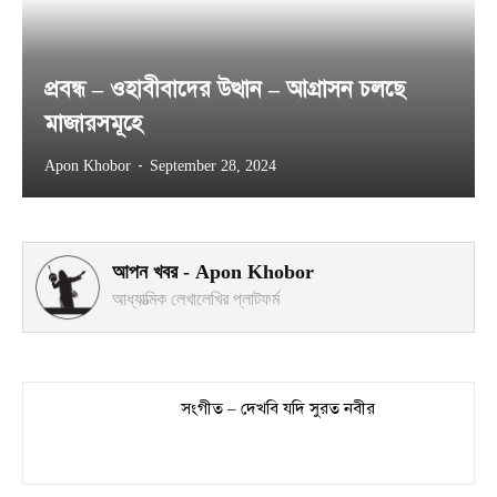
প্রবন্ধ – ওহাবীবাদের উত্থান – আগ্রাসন চলছে
মাজারসমূহে
-
Apon Khobor
September 28, 2024
আপন খবর - Apon Khobor
আধ্যাত্মিক লেখালেখির প্লাটফর্ম
সংগীত – দেখবি যদি সুরত নবীর