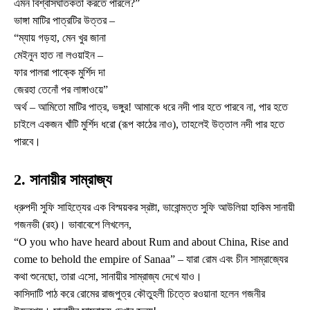
এমন বিশ্বাসঘাতকতা করতে পারলে?”
ভাঙ্গা মাটির পাত্রটির উত্তর –
“ম্যায় গড়হা, মেন খুর জানা
মেইনুন হাত না লওয়াইন –
ফার পালরা পাক্কে মুর্শিদ দা
জেরহা তেনোঁ পর লাঙ্গাওয়ে”
অর্থ – আমিতো মাটির পাত্র, ভঙ্গুর! আমাকে ধরে নদী পার হতে পারবে না, পার হতে
চাইলে একজন খাঁটি মুর্শিদ ধরো (রূপ কাঠের নাও), তাহলেই উত্তাল নদী পার হতে
পারবে।
2. সানায়ীর সাম্রাজ্য
ধ্রুপদী সুফি সাহিত্যের এক বিস্ময়কর স্রষ্টা, ভাবোন্মত্ত সুফি আউলিয়া হাকিম সানায়ী
গজনভী (রহ)। ভাবাবেশে লিখলেন,
“O you who have heard about Rum and about China, Rise and
come to behold the empire of Sanaa” – যারা রোম এবং চীন সাম্রাজ্যের
কথা শুনেছো, তারা এসো, সানায়ীর সাম্রাজ্য দেখে যাও।
কাসিদাটি পাঠ করে রোমের রাজপুত্র কৌতুহলী চিত্তে রওয়ানা হলেন গজনীর