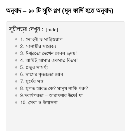
অনুবাদ – ১০ টি সুফি গল্প (মূল ফার্সি হতে অনুবাদ)
সূচীপত্র দেখুন :
[hide]
1. সোহনী ও মাহীওয়াল
2. সানায়ীর সাম্রাজ্য
3. ঈশ্বরতো দেখেন কেবল হৃদয়!
4. আমিই আমার একমাত্র বিভ্রম!
5. প্রভুর সামর্থ্য
6. দাসের কৃতজ্ঞতা বোধ
7. মূর্খের সঙ্গ
8. মূলত আবদ্ধ কে? মানুষ নাকি গরু?
9.পরার্থপরতা – আরাধনার উর্ধ্বে যা
10. সেবা ও উপাসনা