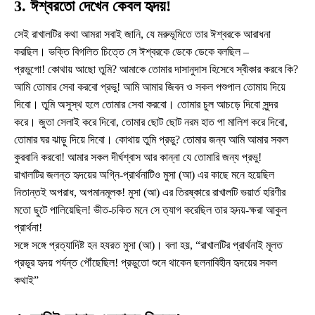
3. ঈশ্বরতো দেখেন কেবল হৃদয়!
সেই রাখালটির কথা আমরা সবাই জানি, যে মরুভূমিতে তার ঈশ্বরকে আরাধনা
করছিল। ভক্তি বিগলিত চিত্তে সে ঈশ্বরকে ডেকে ডেকে বলছিল –
প্রভুগো! কোথায় আছো তুমি? আমাকে তোমার দাসানুদাস হিসেবে স্বীকার করবে কি?
আমি তোমার সেবা করবো প্রভু! আমি আমার জিবন ও সকল পশুপাল তোমায় দিয়ে
দিবো। তুমি অসুস্থ হলে তোমার সেবা করবো। তোমার চুল আচড়ে দিবো সুন্দর
করে। জুতা সেলাই করে দিবো, তোমার ছোট ছোট নরম হাত পা মালিশ করে দিবো,
তোমার ঘর ঝাড়ু দিয়ে দিবো। কোথায় তুমি প্রভু? তোমার জন্য আমি আমার সকল
কুরবানি করবো! আমার সকল দীর্ঘশ্বাস আর কান্না যে তোমারি জন্য প্রভু!
রাখালটির জলন্ত হৃদয়ের অগ্নি-প্রার্থনাটিও মুসা (আ) এর কাছে মনে হয়েছিল
নিতান্তই অপরাধ, অপমানমূলক! মুসা (আ) এর তিরষ্কারে রাখালটি ভয়ার্ত হরিণীর
মতো ছুটে পালিয়েছিল! ভীত-চকিত মনে সে ত্যাগ করেছিল তার হৃদয়-ক্ষরা আকুল
প্রার্থনা!
সঙ্গে সঙ্গে প্রত্যাদিষ্ট হন হযরত মুসা (আ)। বলা হয়, “রাখালটির প্রার্থনাই মূলত
প্রভূর হৃদয় পর্যন্ত পৌঁছেছিল! প্রভুতো শুনে থাকেন ছলনাবিহীন হৃদয়ের সকল
কথাই”