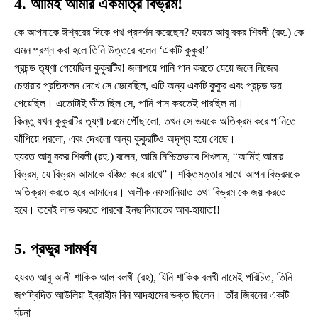
4. আমিই আমার একমাত্র বিভ্রম!
কে আপনাকে ঈশ্বরের দিকে পথ প্রদর্শন করেছেন? হযরত আবু বকর শিবলী (রহ.) কে
এমন প্রশ্ন করা হলে তিনি উত্তরে বলেন ‘একটি কুকুর!’
প্রচন্ড তৃষ্ণা পেয়েছিল কুকুরটির! জলাশয়ে পানি পান করতে যেয়ে জলে নিজের
চেহারার প্রতিফলন দেখে সে ভেবেছিল, এটি অন্য একটি কুকুর এবং প্রচন্ড ভয়
পেয়েছিল। এতোটাই ভীত ছিল সে, পানি পান করতেই পারছিল না।
কিন্তু যখন কুকুরটির তৃষ্ণা চরমে পৌঁছালো, তখন সে ভয়কে অতিক্রম করে পানিতে
ঝাঁপিয়ে পরলো, এবং দেখলো অন্য কুকুরটিও অদৃশ্য হয়ে গেছে।
হযরত আবু বকর শিবলী (রহ.) বলেন, আমি নিশ্চিতভাবে শিখলাম, “আমিই আমার
বিভ্রম, যে বিভ্রম আমাকে বঞ্চিত করে রাখে”। শক্তিমত্তার সাথে আপন বিভ্রমকে
অতিক্রম করতে হবে আমাদের। অলীক নফসানিয়াত তথা বিভ্রম কে জয় করতে
হবে। তবেই লাভ করতে পারবো ইনছানিয়াতের আব-হায়াত!!
5. প্রভুর সামর্থ্য
হযরত আবু আলী শাকিক আল বলখী (রহ), যিনি শাকিক বলখী নামেই পরিচিত, তিনি
জগদ্বিদিত আউলিয়া ইব্রাহীম বিন আদহামের ভক্ত ছিলেন। তাঁর জিবনের একটি
ঘটনা –