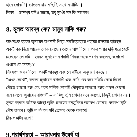
হানে লোকটি। থেতলে যায় মাছিটি, সাথে মাথাটিও।
শিক্ষা – উদ্দেশ্য যদিও ভালো, তবু মূর্খের সঙ্গ বিপদজনক!
8. মূলত আবদ্ধ কে? মানুষ নাকি গরু?
তাপসগুরু হযরত জুনায়েদ বাগদাদী শিষ্য-সমভিব্যাহারে শহরের রাস্তায় হাটছেন।
একটি গরু নিয়ে আরেক লোক চলছেন তাদের পাশ দিয়ে। গরুর গলার দড়ি ধরে হেটে
চলেছেন লোকটি। হযরত জুনায়েদ বাগদাদী শিষ্যদেরকে প্রশ্ন করলেন, বলোতো
এখানে কে আবদ্ধ?
শিষ্যগণ জবাব দিলো, গরুটি আবদ্ধ এবং লোকটিকে অনুসরণ করছে।
“এখন দেখো”, বললো জুনায়েদ বাগদাদী এবং কাচি বের করে দড়িটি কেটে দিলো।
দৌড়ে চললো গরু এবং গরুর মালিক লোকটি দৌড়াতে লাগলো গরুর পেছন পেছন!
বলে চললো জুনায়েদ বাগদাদী – যা কিছু তুমি তোমার মনে করছো, কিছুই তোমার নয়।
মূলত বন্ধনে আটকে আছো তুমি! জগতের বস্তুনিচয় ততক্ষণ তোমার, যতক্ষণ তুমি
বেঁধে রাখবে। তুমি না বাঁধলে সবি তোমার থেকে পালাবে!
ঠিক গরুটির মতো!
9.পরার্থপরতা – আরাধনার উর্ধ্বে যা