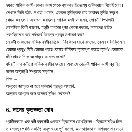
হযরত শাকিক বলখী একবার বলখ থেকে ব্যাবসার উদ্দেশ্যে তুর্কিস্থানে গিয়েছিলেন।
সেখানে তিনি হঠাৎ দেখতে পেলেন, একজন মূর্তিপূজক তার আরাধ্য মূর্তির সম্মুখে
রোদন করছিল। আরাধনা করছিল। শাকিক বলখী ভাবলেন, লোকটা বিপথগামী।
লোকটিকে তিনি বললেন, “তুমি পাথরের পূজা কেনো করছো, আমাদের উচিত
সর্বশক্তিমান আর সর্বসমর্থ জিবন্ত প্রভুর উপাসনা করা!
লোকটা তাকালেন শাকিক বলখীর দিকে। বিরক্তির সাথে বললেন, কেমন সর্বশক্তিমান
তোমার প্রভু? যিনি তোমার শহরে তোমার জীবিকার ব্যাবস্থা করতে ব্যার্থ? তোমাকে
জীবিকার তাগিদে এতোদূরে আসতে হলো?
ঘটনাটি দাগ কাটলো শাকিক বলখীর হৃদয়ে। এবং সে থেকেই শাকিক বলখী প্রাণিত
হলেন অন্তর্মূখী ঈশ্বরের সন্ধানে।
শিক্ষা –
অন্তরে জাগ্রত না হলে সর্বসমর্থ প্রভুও অসমর্থ,
অন্তরে জাগ্রত হলে অসমর্থ মূর্তিও সর্বসমর্থ!
6. দাসের কৃতজ্ঞতা বোধ
প্রাচীনকালে এক ধনী ব্যবসায়ী একজন ক্রিতদাস রেখেছিলেন। ক্রিতদাসটিও ছিল
তার প্রভুর প্রতি একনিষ্ঠ অনুগত যে পূর্ণ সততা, আন্তরিকতা ও বিশ্বস্ততার সাথে