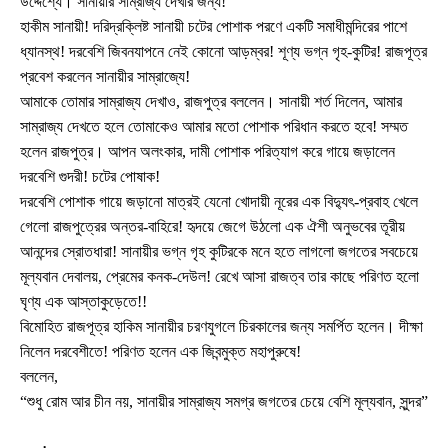
উদ্দেশ্যে। সানায়ীর সাম্রাজ্য দেখার জন্য!
হাকীম সানায়ী! দরিদ্রক্লিষ্ট সানায়ী চটের পোশাক পরণে একটি সমাধীমন্দিরের পাশে
ধ্যানস্থ! দরবেশি জিবনযাপনে নেই কোনো আড়ম্বর! শূণ্য ভগ্ন গৃহ-কুটির! রাজপূত্র
প্রবেশ করলেন সানায়ীর সাম্রাজ্যে!
আমাকে তোমার সাম্রাজ্য দেখাও, রাজপুত্র বললেন। সানায়ী শর্ত দিলেন, আমার
সাম্রাজ্য দেখতে হলে তোমাকেও আমার মতো পোশাক পরিধান করতে হবে! সম্মত
হলেন রাজপুত্র। আপন অলংকার, দামী পোশাক পরিত্যাগ করে গায়ে জড়ালেন
দরবেশি গুদরী! চটের পোষাক!
দরবেশি পোশাক গায়ে জড়ানো মাত্রই যেনো খোদায়ী নূরের এক বিদ্যুৎ-প্রবাহ খেলে
গেলো রাজপুত্রের অন্তর-বাহিরে! হৃদয়ে জেগে উঠলো এক ঐশী অনুভবের তূরীয়
আনন্দের স্রোতধারা! সানায়ীর ভগ্ন গৃহ কুটিরকে মনে হতে লাগলো জগতের সবচেয়ে
মূল্যবান দেবালয়, প্রেমের কনক-দেউল! রেখে আসা রাজত্ব তার কাছে পরিণত হলো
ঘৃণ্য এক আস্তাকুড়েতে!!
বিমোহিত রাজপূত্র হাকিম সানায়ীর চরণযুগলে চিরকালের জন্য সমর্পিত হলেন। দীক্ষা
নিলেন দরবেশীতে! পরিণত হলেন এক জিবন্মুক্ত মহাপুরুষে!
বললেন,
“শুধু রোম আর চীন নয়, সানায়ীর সাম্রাজ্য সমগ্র জগতের চেয়ে বেশি মূল্যবান, সুন্দর”