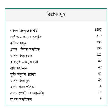
বিভাগসমূহ
1257
লাবিব মাহফুজ চিশতী
619
সংগীত - জ্ঞানের জ্যোতি
338
কবিতা সমূহ
130
প্রবন্ধ - নিবন্ধ আর্কাইভ
122
আপন খবর ডেস্ক
80
কাব্যসুধা - অনুকবিতা
49
বাণী সংকলন
41
সুফি অনুবাদ প্রচেষ্টা
24
আপন খবর ব্লগ
16
আপন খবর পত্রিকা
15
আপন পোস্ট - সম্পাদকীয়
9
আপন আর্কাইভস