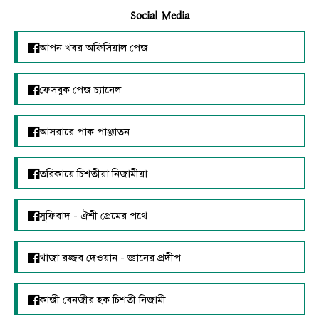
Social Media
আপন খবর অফিসিয়াল পেজ
ফেসবুক পেজ চ্যানেল
আসরারে পাক পাঞ্জাতন
তরিকায়ে চিশতীয়া নিজামীয়া
সুফিবাদ - ঐশী প্রেমের পথে
খাজা রজ্জব দেওয়ান - জ্ঞানের প্রদীপ
কাজী বেনজীর হক চিশতী নিজামী