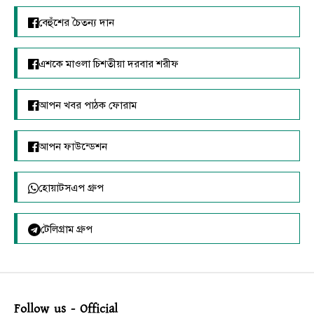
বেহুঁশের চৈতন্য দান
এশকে মাওলা চিশতীয়া দরবার শরীফ
আপন খবর পাঠক ফোরাম
আপন ফাউন্ডেশন
হোয়াটসএপ গ্রুপ
টেলিগ্রাম গ্রুপ
Follow us - Official