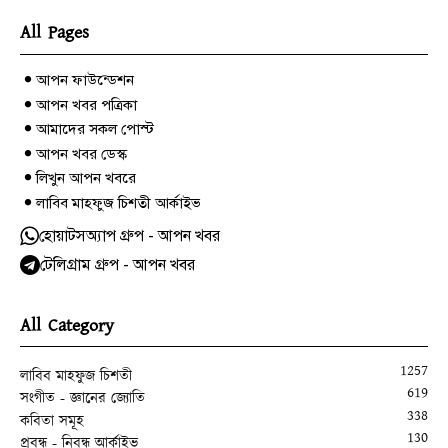
All Pages
আপন ফাউন্ডেশন
আপন খবর পত্রিকা
আমাদের সকল পোস্ট
আপন খবর ডেস্ক
লিখুন আপন খবরে
লাবিব মাহফুজ চিশতী আর্কাইভ
হোয়াটসঅ্যাপ গ্রুপ - আপন খবর
টেলিগ্রাম গ্রুপ - আপন খবর
All Category
1257
লাবিব মাহফুজ চিশতী
619
সংগীত - জ্ঞানের জ্যোতি
338
কবিতা সমূহ
130
প্রবন্ধ - নিবন্ধ আর্কাইভ