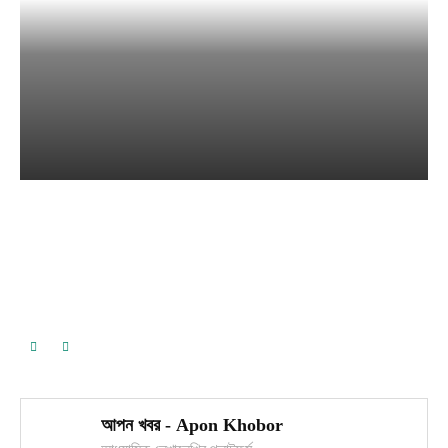
অনুকাব্য – এ প্রেম অনন্তের
Apon Khobor
-
June 5, 2022
আপন খবর - Apon Khobor