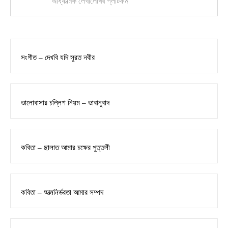
আধ্যাত্মিক লেখালেখির প্লাটফর্ম
সংগীত – দেখবি যদি সুরত নবীর
ভালোবাসার চল্লিশ নিয়ম – ভাবানুবাদ
কবিতা – ছালাত আমার চক্ষের পুত্তলী
কবিতা – আত্মনির্ভরতা আমার সম্পদ