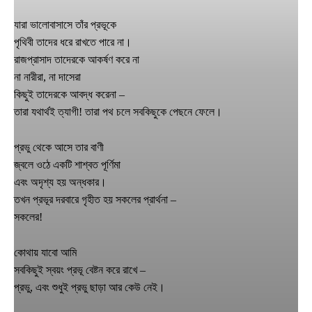
যারা ভালোবাসাসে তাঁর প্রভূকে
পৃথিবী তাদের ধরে রাখতে পারে না।
রাজপ্রাসাদ তাদেরকে আকর্ষণ করে না
না নারীরা, না দাসেরা
কিছুই তাদেরকে আবদ্ধ করেনা –
তারা যথার্থই ত্যাগী! তারা পথ চলে সবকিছুকে পেছনে ফেলে।
প্রভু থেকে আসে তার বাণী
জ্বলে ওঠে একটি শাশ্বত পূর্ণিমা
এবং অদৃশ্য হয় অন্ধকার।
তখন প্রভূর দরবারে গৃহীত হয় সকলের প্রার্থনা –
সকলের!
কোথায় যাবো আমি
সবকিছুই স্বয়ং প্রভূ বেষ্টন করে রাখে –
প্রভু, এবং শুধুই প্রভু ছাড়া আর কেউ নেই।