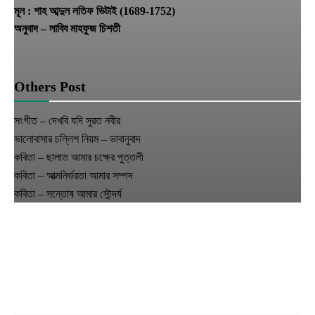
মূল : শাহ আব্দুল লতিফ ভিটাই (1689-1752)
অনুবাদ – লাবিব মাহফুজ চিশতী
Others Post
সংগীত – দেখবি যদি সুরত নবীর
ভালোবাসার চল্লিশ নিয়ম – ভাবানুবাদ
কবিতা – ছালাত আমার চক্ষের পুত্তলী
কবিতা – আত্মনির্ভরতা আমার সম্পদ
কবিতা – সন্তোষ আমার সৌন্দর্য