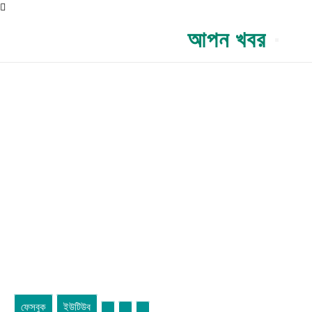
আপন খবর
ফেসবুক
ইউটিউব