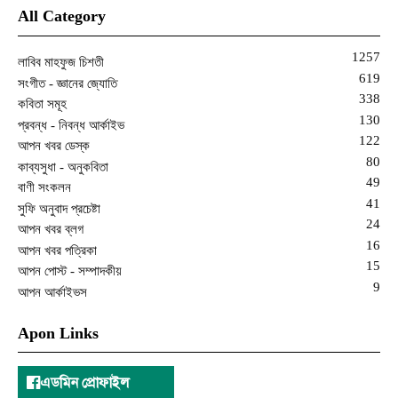
All Category
1257
লাবিব মাহফুজ চিশতী
619
সংগীত - জ্ঞানের জ্যোতি
338
কবিতা সমূহ
130
প্রবন্ধ - নিবন্ধ আর্কাইভ
122
আপন খবর ডেস্ক
80
কাব্যসুধা - অনুকবিতা
49
বাণী সংকলন
41
সুফি অনুবাদ প্রচেষ্টা
24
আপন খবর ব্লগ
16
আপন খবর পত্রিকা
15
আপন পোস্ট - সম্পাদকীয়
9
আপন আর্কাইভস
Apon Links
এডমিন প্রোফাইল