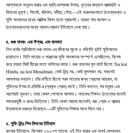
আল্লাহকে অনুভব করার এক ধ্বনি-ভাস্যময় উপায়, নৃত্যের মাধ্যমে আত্মাহুতি ও
মিলনের তৃষ্ণা। সিলেট, বরিশাল, নদীয়া, গৌড়—এই অঞ্চলগুলোতে চৈতন্যভক্ত ও
সুফি সাধকদের মধ্যে আত্মিক মিলন হতো প্রায়শই। হযরত শাহ জালাল ও
চৈতন্যভক্তদের মধ্যে আদান-প্রদান ইতিহাসে দেখা যায়।
৪. গুরু নানক: এক ঈশ্বর, এক মানবতা
শিখ ধর্মের প্রতিষ্ঠাতা গুরু নানক-এর জীবনের সূচনা ও পরিণতি দুইই সুফিবাদের
ছায়াতলে। তিনি লাহোর ও পাঞ্জাবের সুফি সাধকদের সংস্পর্শে এসেছিলেন, বিশেষ
করে হযরত মিয়াঁ মীরের মতো অলিদের কাছে। গুরু নানকের মূল বার্তা ছিলো: Na koi
Hindu, na koi Musalman. কেউ হিন্দু নয়, কেউ মুসলমান নয়, সকলেই
আল্লাহর সন্তান। তাঁর বাণীতে ছিলো পরম সত্যের জন্য প্রেমের আহ্বান, যা
সুফিদের ইশক-ই-হকিকি-র (প্রকৃত প্রেম) মতই। তিনি বলতেন, সব মনুষ্য এক
আলোরই স্ফুরণ। তারা কেবল পোশাকে আলাদা। নানকের শিক্ষাও চৈতন্যের মতোই
সমন্বয়মুখী ও হৃদয়-ভিত্তিক। তিনি কেবল আচার মানেননি, বরং প্রেম ও আত্মার
উন্নয়নকে গুরুত্ব দিয়েছেন—এটি সুফিদের শিক্ষার সাথে মিলে যায়।
৫. সুফি-হিন্দু-শিখ মিলনের ইতিহাস
বাংলার ইতিহাসে, বিশেষত ১৩-১৭শ শতকে, এই তিন ধারার এক অপূর্ব মেলবন্ধন