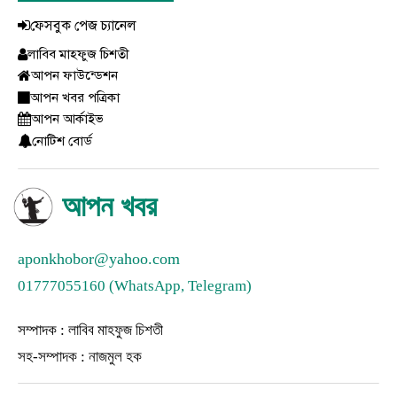
ফেসবুক পেজ চ্যানেল
লাবিব মাহফুজ চিশতী
আপন ফাউন্ডেশন
আপন খবর পত্রিকা
আপন আর্কাইভ
নোটিশ বোর্ড
আপন খবর
aponkhobor@yahoo.com
01777055160 (WhatsApp, Telegram)
সম্পাদক : লাবিব মাহফুজ চিশতী
সহ-সম্পাদক : নাজমুল হক