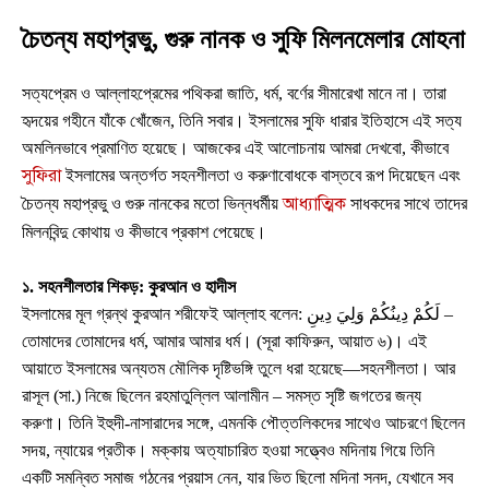
চৈতন্য মহাপ্রভু, গুরু নানক ও সুফি মিলনমেলার মোহনা
সত্যপ্রেম ও আল্লাহপ্রেমের পথিকরা জাতি, ধর্ম, বর্ণের সীমারেখা মানে না। তারা
হৃদয়ের গহীনে যাঁকে খোঁজেন, তিনি সবার। ইসলামের সুফি ধারার ইতিহাসে এই সত্য
অমলিনভাবে প্রমাণিত হয়েছে। আজকের এই আলোচনায় আমরা দেখবো, কীভাবে
সুফিরা
ইসলামের অন্তর্গত সহনশীলতা ও করুণাবোধকে বাস্তবে রূপ দিয়েছেন এবং
আধ্যাত্মিক
চৈতন্য মহাপ্রভু ও গুরু নানকের মতো ভিন্নধর্মীয়
সাধকদের সাথে তাদের
মিলনবিন্দু কোথায় ও কীভাবে প্রকাশ পেয়েছে।
১. সহনশীলতার শিকড়: কুরআন ও হাদীস
ইসলামের মূল গ্রন্থ কুরআন শরীফেই আল্লাহ বলেন: لَكُمْ دِينُكُمْ وَلِيَ دِينِ –
তোমাদের তোমাদের ধর্ম, আমার আমার ধর্ম। (সূরা কাফিরুন, আয়াত ৬)। এই
আয়াতে ইসলামের অন্যতম মৌলিক দৃষ্টিভঙ্গি তুলে ধরা হয়েছে—সহনশীলতা। আর
রাসূল (সা.) নিজে ছিলেন রহমাতুল্লিল আলামীন – সমস্ত সৃষ্টি জগতের জন্য
করুণা। তিনি ইহুদী-নাসারাদের সঙ্গে, এমনকি পৌত্তলিকদের সাথেও আচরণে ছিলেন
সদয়, ন্যায়ের প্রতীক। মক্কায় অত্যাচারিত হওয়া সত্ত্বেও মদিনায় গিয়ে তিনি
একটি সমন্বিত সমাজ গঠনের প্রয়াস নেন, যার ভিত ছিলো মদিনা সনদ, যেখানে সব