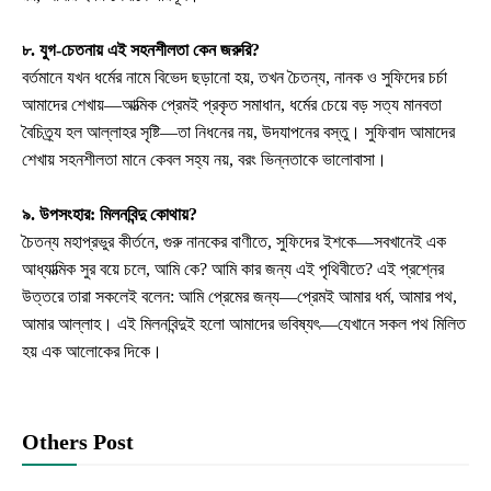
৮. যুগ-চেতনায় এই সহনশীলতা কেন জরুরি?
বর্তমানে যখন ধর্মের নামে বিভেদ ছড়ানো হয়, তখন চৈতন্য, নানক ও সুফিদের চর্চা
আমাদের শেখায়—আত্মিক প্রেমই প্রকৃত সমাধান, ধর্মের চেয়ে বড় সত্য মানবতা
বৈচিত্র্য হল আল্লাহর সৃষ্টি—তা নিধনের নয়, উদযাপনের বস্তু। সুফিবাদ আমাদের
শেখায় সহনশীলতা মানে কেবল সহ্য নয়, বরং ভিন্নতাকে ভালোবাসা।
৯. উপসংহার: মিলনবিন্দু কোথায়?
চৈতন্য মহাপ্রভুর কীর্তনে, গুরু নানকের বাণীতে, সুফিদের ইশকে—সবখানেই এক
আধ্যাত্মিক সুর বয়ে চলে, আমি কে? আমি কার জন্য এই পৃথিবীতে? এই প্রশ্নের
উত্তরে তারা সকলেই বলেন: আমি প্রেমের জন্য—প্রেমই আমার ধর্ম, আমার পথ,
আমার আল্লাহ। এই মিলনবিন্দুই হলো আমাদের ভবিষ্যৎ—যেখানে সকল পথ মিলিত
হয় এক আলোকের দিকে।
Others Post