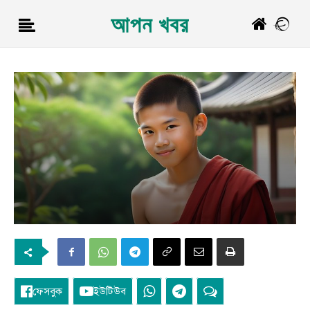
আপন খবর
ফেসবুক
ইউটিউব