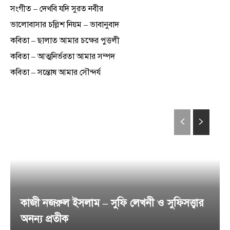
সংগীত – দেখবি যদি সুরত নবীর
ভালোবাসার চল্লিশ নিয়ম – ভাবানুবাদ
কবিতা – ছালাত আমার চক্ষের পুত্তলী
কবিতা – আত্মনির্ভরতা আমার সম্পদ
কবিতা – সন্তোষ আমার সৌন্দর্য
কাজী নজরুল ইসলাম – সুফি লেখনী ও সুফিসত্ত্বার
অনন্য প্রতীক