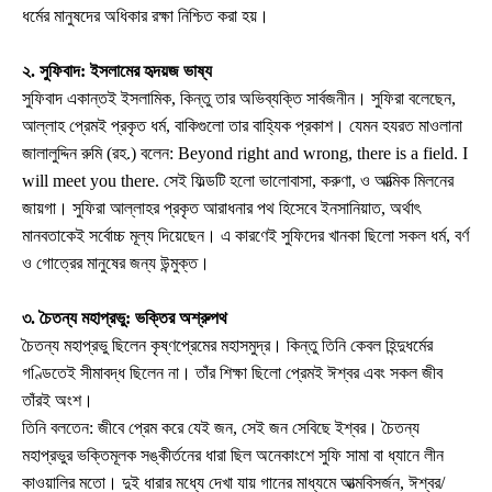
ধর্মের মানুষদের অধিকার রক্ষা নিশ্চিত করা হয়।
২. সুফিবাদ: ইসলামের হৃদয়জ ভাষ্য
সুফিবাদ একান্তই ইসলামিক, কিন্তু তার অভিব্যক্তি সার্বজনীন। সুফিরা বলেছেন,
আল্লাহ প্রেমই প্রকৃত ধর্ম, বাকিগুলো তার বাহ্যিক প্রকাশ। যেমন হযরত মাওলানা
জালালুদ্দিন রুমি (রহ.) বলেন: Beyond right and wrong, there is a field. I
will meet you there. সেই ফিল্ডটি হলো ভালোবাসা, করুণা, ও আত্মিক মিলনের
জায়গা। সুফিরা আল্লাহর প্রকৃত আরাধনার পথ হিসেবে ইনসানিয়াত, অর্থাৎ
মানবতাকেই সর্বোচ্চ মূল্য দিয়েছেন। এ কারণেই সুফিদের খানকা ছিলো সকল ধর্ম, বর্ণ
ও গোত্রের মানুষের জন্য উন্মুক্ত।
৩. চৈতন্য মহাপ্রভু: ভক্তির অশ্রুপথ
চৈতন্য মহাপ্রভু ছিলেন কৃষ্ণপ্রেমের মহাসমুদ্র। কিন্তু তিনি কেবল হিন্দুধর্মের
গণ্ডিতেই সীমাবদ্ধ ছিলেন না। তাঁর শিক্ষা ছিলো প্রেমই ঈশ্বর এবং সকল জীব
তাঁরই অংশ।
তিনি বলতেন: জীবে প্রেম করে যেই জন, সেই জন সেবিছে ইশ্বর। চৈতন্য
মহাপ্রভুর ভক্তিমূলক সঙ্কীর্তনের ধারা ছিল অনেকাংশে সুফি সামা বা ধ্যানে লীন
কাওয়ালির মতো। দুই ধারার মধ্যে দেখা যায় গানের মাধ্যমে আত্মবিসর্জন, ঈশ্বর/