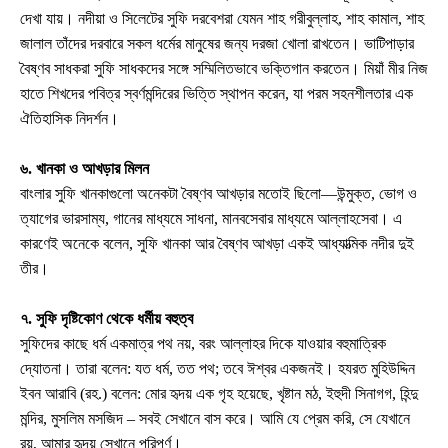
দেখা যায়। নদীয়া ও সিলেটের সুফি দরবেশরা যেমন শাহ গরীবুল্লাহ, শাহ কামাল, শাহ
জালাল তাঁদের দরবারে সকল ধর্মের মানুষের জন্য দরজা খোলা রাখতেন। ভাটিপাড়ার
বৈষ্ণব সাধকরা সুফি সাধকদের সঙ্গে সম্মিলিতভাবে ভক্তিগান করতেন। মিয়াঁ মীর নিজ
হাতে শিখদের পবিত্র স্বর্ণমন্দিরের ভিত্তি স্থাপন করেন, যা পরম সহনশীলতার এক
ঐতিহাসিক নিদর্শন।
৬. খানকা ও আখড়ার মিলন
বাংলার সুফি খানকাগুলো অনেকটা বৈষ্ণব আখড়ার মতোই ছিলো—উন্মুক্ত, ভোগ ও
ত্যাগের ভারসাম্য, গানের মাধ্যমে সাধনা, মানবসেবার মাধ্যমে আল্লাহসেবা। এ
কারণেই অনেকে বলেন, সুফি খানকা আর বৈষ্ণব আখড়া একই আধ্যাত্মিক নদীর দুই
তীর।
৭. সুফি দৃষ্টিকোণ থেকে ধর্মীয় বহুত্ব
সুফিদের কাছে ধর্ম একমাত্র পথ নয়, বরং আল্লাহর দিকে যাওয়ার বহুমাত্রিক
দ্যোতনা। তারা বলেন: যত ধর্ম, তত পথ; তবে ঈশ্বর একজনই। হযরত মুহিউদ্দিন
ইবন আরাবি (রহ.) বলেন: মোর হৃদয় এক গৃহ হয়েছে, খৃষ্টান মঠ, ইহুদী সিনাগগ, হিন্দু
মন্দির, মুসলিম মসজিদ – সবই সেখানে বাস করে। আমি যে প্রেম করি, সে যেখানে
রয়, আমার হৃদয় সেখানে পরিপূর্ণ।