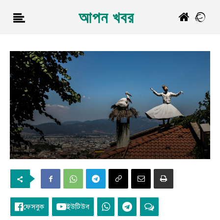
আপন খবর
ফেসবুক
ইউটিউব