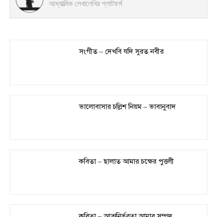
আধ্যাত্মিক লেখালেখির প্লাটফর্ম
সংগীত – দেখবি যদি সুরত নবীর
ভালোবাসার চল্লিশ নিয়ম – ভাবানুবাদ
কবিতা – ছালাত আমার চক্ষের পুত্তলী
কবিতা – আত্মনির্ভরতা আমার সম্পদ