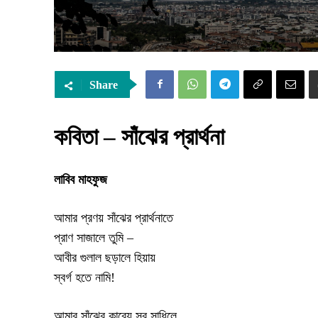
Share
কবিতা – সাঁঝের প্রার্থনা
লাবিব মাহফুজ
আমার প্রণয় সাঁঝের প্রার্থনাতে
প্রাণ সাজালে তুমি –
আবীর গুলাল ছড়ালে হিয়ায়
স্বর্গ হতে নামি!
আমার সাঁঝের কাব্যে সুর সাধিলে