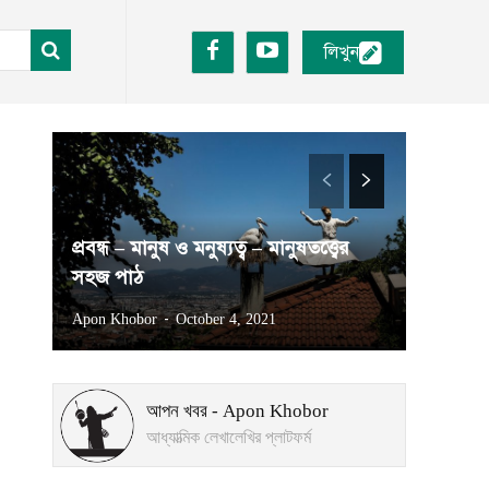
লিখুন
প্রবন্ধ – মানুষ ও মনুষ্যত্ব – মানুষতত্ত্বের
সহজ পাঠ
-
Apon Khobor
October 4, 2021
আপন খবর - Apon Khobor
আধ্যাত্মিক লেখালেখির প্লাটফর্ম