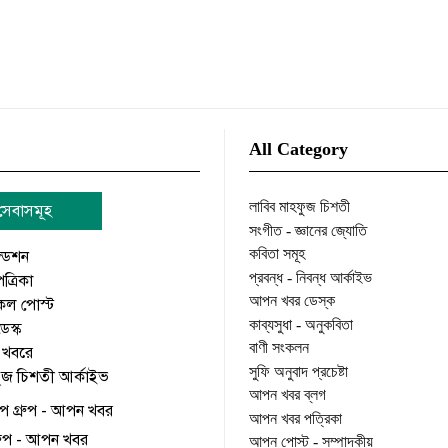
All Category
লাবিব মাহফুজ চিশতী
সেবাসমূহ
সংগীত - জ্ঞানের জ্যোতি
কবিতা সমূহ
ডেশন
প্রবন্ধ - নিবন্ধ আর্কাইভ
্রিকা
আপন খবর ডেস্ক
ল পোস্ট
কাব্যসুধা - অনুকবিতা
স্ক
বাণী সংকলন
 খবরে
সুফি অনুবাদ প্রচেষ্টা
ুজ চিশতী আর্কাইভ
আপন খবর ব্লগ
প গ্রুপ - আপন খবর
আপন খবর পত্রিকা
গ্রুপ - আপন খবর
আপন পোস্ট - সম্পাদকীয়