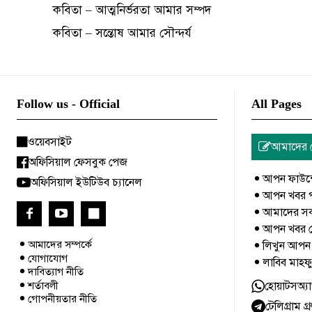
কবিতা – আত্মনির্ভরতা আমার সম্পদ
কবিতা – সন্তোষ আমার সৌন্দর্য
Follow us - Official
All Pages
ওয়েবসাইট
আমাদের 
অফিসিয়াল ফেসবুক পেজ
আপন ফাউন্
অফিসিয়াল ইউটিউব চ্যানেল
আপন খবর পত
আমাদের সক
আপন খবর ডে
আমাদের সম্পর্কে
লিখুন আপন
যোগাযোগ
লাবিব মাহফ
দাবিত্যাগ নীতি
শর্তাবলী
হোয়াটসঅ্যা
গোপনীয়তার নীতি
টেলিগ্রাম 