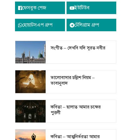
ফেসবুক পেজ
ইউটিউব
হোয়াটসএপ গ্রুপ
টেলিগ্রাম গ্রুপ
সংগীত – দেখবি যদি সুরত নবীর
ভালোবাসার চল্লিশ নিয়ম –
ভাবানুবাদ
কবিতা – ছালাত আমার চক্ষের
পুত্তলী
কবিতা – আত্মনির্ভরতা আমার