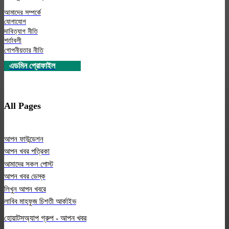
আমাদের সম্পর্কে
যোগাযোগ
দাবিত্যাগ নীতি
শর্তাবলী
গোপনীয়তার নীতি
এডমিন প্রোফাইল
All Pages
আপন ফাউন্ডেশন
আপন খবর পত্রিকা
আমাদের সকল পোস্ট
আপন খবর ডেস্ক
লিখুন আপন খবরে
লাবিব মাহফুজ চিশতী আর্কাইভ
হোয়াটসঅ্যাপ গ্রুপ - আপন খবর