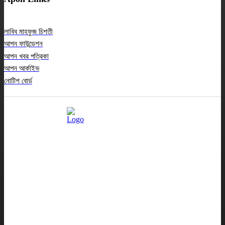
লাবিব মাহফুজ চিশতী
আপন ফাউন্ডেশন
আপন খবর পত্রিকা
আপন আর্কাইভ
নোটিশ বোর্ড