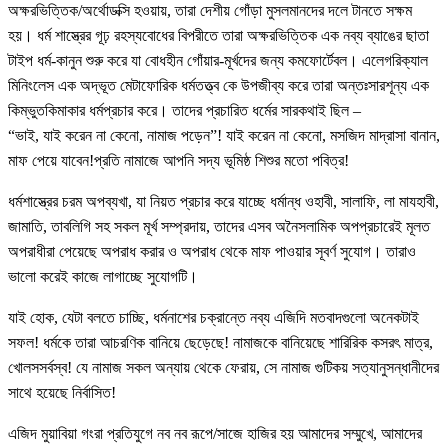
অক্ষরভিত্তিক/অর্থোডক্সি হওয়ায়, তারা দেশীয় গোঁড়া মুসলমানদের দলে টানতে সক্ষম
হয়। ধর্ম শাস্ত্রের গূঢ় রহস্যবোধের বিপরীতে তারা অক্ষরভিত্তিক এক নব্য ব্যাঙের ছাতা
টাইপ ধর্ম-কানুন শুরু করে যা বোধহীন গোঁয়ার-মূর্খদের জন্য কমফোর্টেবল। এলেগরিক্যাল
মিনিংলেস এক অদ্ভূত মেটাফোরিক ধর্মতত্ত্ব কে উপজীব্য করে তারা অন্তঃসারশূন্য এক
কিম্ভুতকিমাকার ধর্মপ্রচার করে। তাদের প্রচারিত ধর্মের সারকথাই ছিল –
“ভাই, যাই করেন না কেনো, নামাজ পড়েন”! যাই করেন না কেনো, মসজিদ মাদ্রাসা বানান,
মাফ পেয়ে যাবেন!প্রতি নামাজে আপনি সদ্য ভূমিষ্ঠ শিশুর মতো পবিত্র!
ধর্মশাস্ত্রের চরম অপব্যখা, যা নিয়ত প্রচার করে যাচ্ছে ধর্মান্ধ ওহাবী, সালাফি, লা মাযহাবী,
জামাতি, তাবলিগি সহ সকল মূর্খ সম্প্রদায়, তাদের এসব অনৈসলামিক অপপ্রচারেই মূলত
অপরাধীরা পেয়েছে অপরাধ করার ও অপরাধ থেকে মাফ পাওয়ার সূবর্ণ সুযোগ। তারাও
ভালো করেই কাজে লাগাচ্ছে সুযোগটি।
যাই হোক, যেটা বলতে চাচ্ছি, ধর্মনাশের চক্রান্তে নব্য এজিদি মতবাদগুলো অনেকটাই
সফল! ধর্মকে তারা আচরণিক বানিয়ে ছেড়েছে! নামাজকে বানিয়েছে শারিরিক কসরৎ মাত্র,
খোলসসর্বস্ব! যে নামাজ সকল অন্যায় থেকে ফেরায়, সে নামাজ গুটিকয় সত্যানুসন্ধানীদের
সাথে হয়েছে নির্বাসিত!
এজিদ মুয়াবিয়া গংরা প্রতিযুগে নব নব রূপে/সাজে হাজির হয় আমাদের সম্মুখে, আমাদের