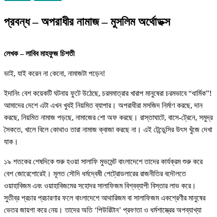
প্রবন্ধ – অপরাধীর নামাজ – মুসলিম অর্থোডক্স
লেখক – লাবিব মাহফুজ চিশতী
ভাই, যাই করেন না কেনো, নামাজটা পড়েন!
ইদানিং বেশ কয়েকটি ঘটনায় ফুটে উঠেছে, চরমমাত্রার খারাপ মানুষেরা চরমভাবে “ধার্মিক”!
আমাদের দেশে এটা এখন খুবই নিয়মিত ব্যাপার। অপরাধীরা মসজিদ নির্মাণ করছে, দান
করছে, নিয়মিত নামাজ পড়ছে, নামাজের শো অফ করছে। রাস্তাঘাটে, বাসে-ট্রেনে, সমুদ্র
সৈকতে, খালে বিলে কোথাও তারা নামাজ ক্বাজা করছে না। এই টেন্ডেন্সির উৎস খুঁজে দেখা
যাক।
১৯ শতকের শেষদিকে শুরু হওয়া সালাফি মুভমেন্ট বাংলাদেশে তাদের কার্যক্রম শুরু করে
বেশ জোরেশোরেই। মূলত সৌদি ধর্মদ্বেষী পেট্রোডলারের রাজনীতির বদৌলতে
ওয়াহাবিজম এবং ওয়াহাবিজমের সহোদর সালাফিজম বিশ্বব্যাপী বিস্তার লাভ করে।
সুতীব্র প্রচার প্রচারণার ফলে বাংলাদেশে আথারিজম বা সালাফিজম একশ্রেণীর মানুষের
ভেতর জায়গা করে নেয়। তাদের অতি ‘পিউরিটান’ প্রবণতা ও ধর্মশাস্ত্রের অপব্যাখ্যা