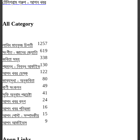
টেলিগ্রাম গ্রুপ - আপন খবর
All Category
1257
লাবিব মাহফুজ চিশতী
619
সংগীত - জ্ঞানের জ্যোতি
338
কবিতা সমূহ
130
প্রবন্ধ - নিবন্ধ আর্কাইভ
122
আপন খবর ডেস্ক
80
কাব্যসুধা - অনুকবিতা
49
বাণী সংকলন
41
সুফি অনুবাদ প্রচেষ্টা
24
আপন খবর ব্লগ
16
আপন খবর পত্রিকা
15
আপন পোস্ট - সম্পাদকীয়
9
আপন আর্কাইভস
Apon Links