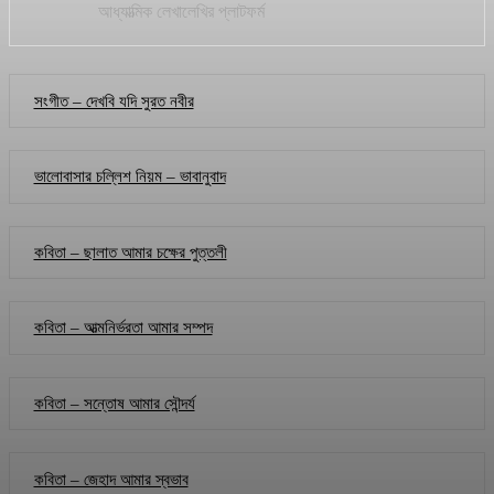
আধ্যাত্মিক লেখালেখির প্লাটফর্ম
সংগীত – দেখবি যদি সুরত নবীর
ভালোবাসার চল্লিশ নিয়ম – ভাবানুবাদ
কবিতা – ছালাত আমার চক্ষের পুত্তলী
কবিতা – আত্মনির্ভরতা আমার সম্পদ
কবিতা – সন্তোষ আমার সৌন্দর্য
কবিতা – জেহাদ আমার স্বভাব