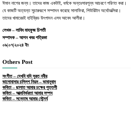
ঈমান নাশের জন্য। তাদের কাজ একটাই, ধর্মকে অন্তঃসারশূন্য আচরণে পরিণত করা।
যে কাজটি অত্যন্ত সুচারুরূপে সম্পাদন করেছে সালাফিরা, পিউরিটান অর্থোডক্সিরা।
তাদের খামারেরই হাইব্রিড উৎপাদন এসব আবেদ আলীরা।
লেখক – লাবিব মাহফুজ চিশতী
সম্পাদক – আপন খবর পত্রিকা
০৯|০৭|২০২৪ ইং
Others Post
সংগীত – দেখবি যদি সুরত নবীর
ভালোবাসার চল্লিশ নিয়ম – ভাবানুবাদ
কবিতা – ছালাত আমার চক্ষের পুত্তলী
কবিতা – আত্মনির্ভরতা আমার সম্পদ
কবিতা – সন্তোষ আমার সৌন্দর্য