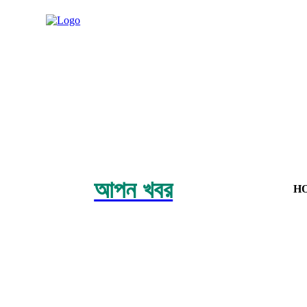
আপন খবর
H