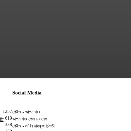
Social Media
1257
পেইজ - আপন খবর
619
আপন খবর পেজ চ্যানেল
োতি
338
পেইজ - লাবিব মাহফুজ চিশতী