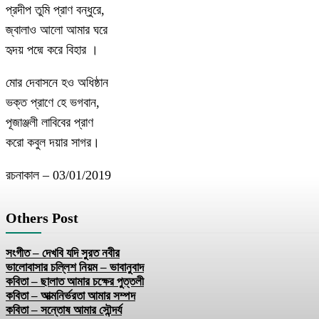
প্রদীপ তুমি প্রাণ বন্ধুরে,
জ্বালাও আলো আমার ঘরে
হৃদয় পদ্মে করে বিহার ।
মোর দেবাসনে হও অধিষ্ঠান
ভক্ত প্রাণে হে ভগবান,
পূজাঞ্জলী লাবিবের প্রাণ
করো কবুল দয়ার সাগর।
রচনাকাল – 03/01/2019
Others Post
সংগীত – দেখবি যদি সুরত নবীর
ভালোবাসার চল্লিশ নিয়ম – ভাবানুবাদ
কবিতা – ছালাত আমার চক্ষের পুত্তলী
কবিতা – আত্মনির্ভরতা আমার সম্পদ
কবিতা – সন্তোষ আমার সৌন্দর্য