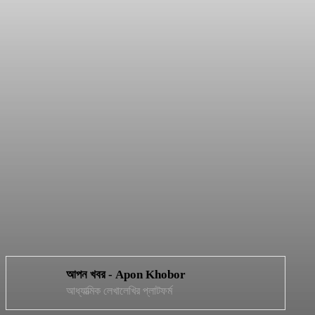
সংগীত – কুসুমিত মোর প্রণয় চিত্তে
Apon Khobor
-
September 1, 2022
আপন খবর - Apon Khobor
আধ্যাত্মিক লেখালেখির প্লাটফর্ম