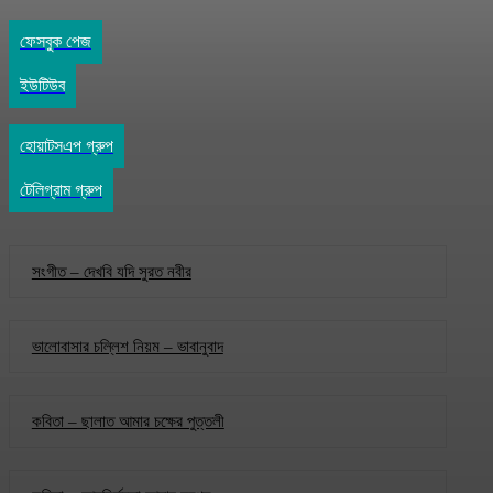
ফেসবুক পেজ
ইউটিউব
হোয়াটসএপ গ্রুপ
টেলিগ্রাম গ্রুপ
সংগীত – দেখবি যদি সুরত নবীর
ভালোবাসার চল্লিশ নিয়ম – ভাবানুবাদ
কবিতা – ছালাত আমার চক্ষের পুত্তলী