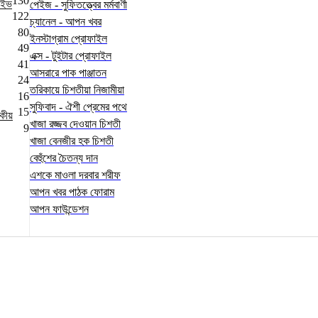
130
কাইভ
পেইজ - সুফিতত্ত্বের মর্মবাণী
122
চ্যানেল - আপন খবর
80
ইনস্টাগ্রাম প্রোফাইল
49
এক্স - টুইটার প্রোফাইল
41
আসরারে পাক পাঞ্জাতন
24
তরিকায়ে চিশতীয়া নিজামীয়া
16
সুফিবাদ - ঐশী প্রেমের পথে
15
দকীয়
খাজা রজ্জব দেওয়ান চিশতী
9
খাজা বেনজীর হক চিশতী
বেহুঁশের চৈতন্য দান
এশকে মাওলা দরবার শরীফ
আপন খবর পাঠক ফোরাম
আপন ফাউন্ডেশন