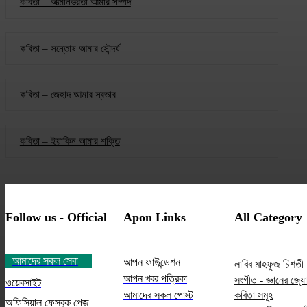
কবিতা – আত্মনির্ভরতা আমার সম্পদ
কবিতা – সন্তোষ আমার সৌন্দর্য
কবিতা – জেহাদ আমার স্বভাব
কবিতা – ইয়াকিন আমার শক্তি
Follow us - Official
Apon Links
All Category
আমাদের সকল সেবা
আপন ফাউন্ডেশন
লাবিব মাহফুজ চিশতী
আপন খবর পত্রিকা
সংগীত - জ্ঞানের জ্য
ওয়েবসাইট
আমাদের সকল পোস্ট
কবিতা সমূহ
অফিসিয়াল ফেসবুক পেজ