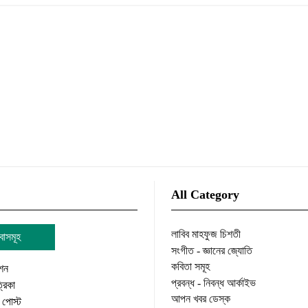
All Category
লাবিব মাহফুজ চিশতী
বাসমূহ
সংগীত - জ্ঞানের জ্যোতি
কবিতা সমূহ
শন
প্রবন্ধ - নিবন্ধ আর্কাইভ
রিকা
আপন খবর ডেস্ক
পোস্ট