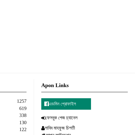
Apon Links
1257
এডমিন প্রোফাইল
619
338
ফেসবুক পেজ চ্যানেল
130
লাবিব মাহফুজ চিশতী
122